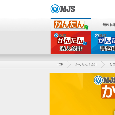
TOP
かんたん！会計
ミ