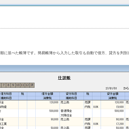
付順に並べた帳簿です。簡易帳簿から入力した取引も自動で借方、貸方を判別