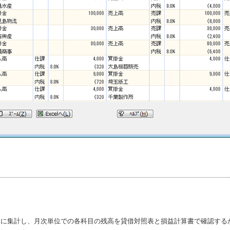
とに集計し、月次単位での各科目の残高を貸借対照表と損益計算書で確認する