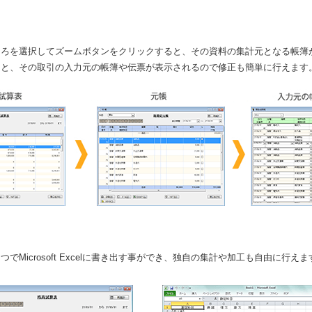
ころを選択してズームボタンをクリックすると、その資料の集計元となる帳簿
ると、その取引の入力元の帳簿や伝票が表示されるので修正も簡単に行えます
Microsoft Excelに書き出す事ができ、独自の集計や加工も自由に行えま