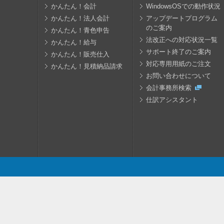
かんたん！会計
WindowsOSでの動作状況
かんたん！法人会計
アップデートプログラム
のご案内
かんたん！青色申告
法改正への対応状況一覧
かんたん！給与
サポート終了のご案内
かんたん！販売仕入
対応専用用紙のご注文
かんたん！見積納品請求
お問い合わせについて
会計事務所検索
仕訳アシスタント