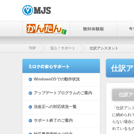
TOP
安心！サポート
仕訳アシスタント
仕訳
WindowsOSでの動作状況
アップデートプログラムのご案内
仕訳ア
法改正への対応状況一覧
「仕訳アシ
に納められ
サポート終了のご案内
らない場合
れているも