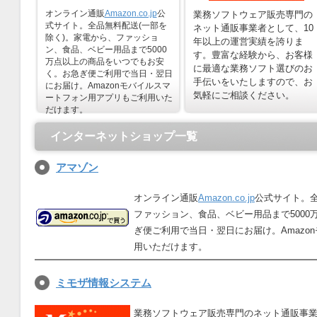
オンライン通販
Amazon.co.jp
公
業務ソフトウェア販売専門の
式サイト。全品無料配送(一部を
ネット通販事業者として、10
除く)。家電から、ファッショ
年以上の運営実績を誇りま
ン、食品、ベビー用品まで5000
す。豊富な経験から、お客様
万点以上の商品をいつでもお安
に最適な業務ソフト選びのお
く。お急ぎ便ご利用で当日・翌日
手伝いをいたしますので、お
にお届け。Amazonモバイルスマ
気軽にご相談ください。
ートフォン用アプリもご利用いた
だけます。
インターネットショップ一覧
アマゾン
オンライン通販
Amazon.co.jp
公式サイト。全
ファッション、食品、ベビー用品まで500
ぎ便ご利用で当日・翌日にお届け。Amazo
用いただけます。
ミモザ情報システム
業務ソフトウェア販売専門のネット通販事業