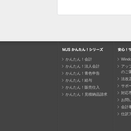
かんたん！会計
Win
かんたん！法人会計
アッ
のご
かんたん！青色申告
法改
かんたん！給与
サポ
かんたん！販売仕入
対応
かんたん！見積納品請求
お問
会計
仕訳