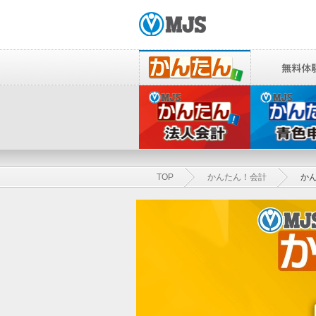
TOP
かんたん！会計
か