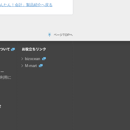
んたん！会計」製品紹介へ戻る
bizocean
M-mart
キー
の利用に