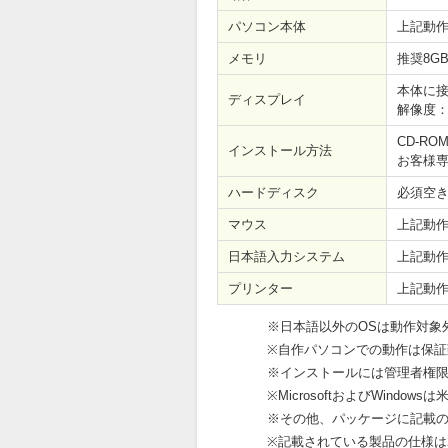
パソコン本体
上記動作
メモリ
推奨8G
本体に接
ディスプレイ
解像度：1
CD-R
インストール方法
お客様専
ハードディスク
必須空き
マウス
上記動作
日本語入力システム
上記動作
プリンター
上記動
※日本語以外のOSは動作対象外
※自作パソコンでの動作は保証
※インストールには管理者権
※MicrosoftおよびWindow
※その他、パッケージに記載
※記載されている製品の仕様は