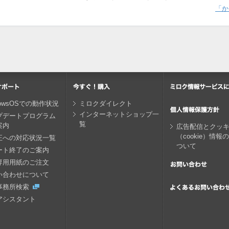
「か
dowsOSでの動作状況
ミロクダイレクト
インターネットショップ一
プデートプログラム
覧
案内
広告配信とクッ
（cookie）情報
正への対応状況一覧
ついて
ート終了のご案内
専用用紙のご注文
い合わせについて
事務所検索
アシスタント