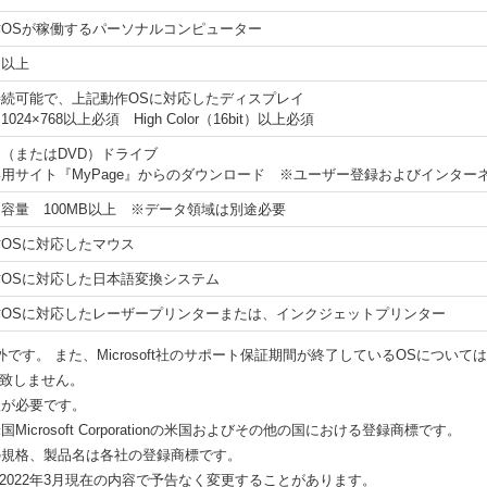
OSが稼働するパーソナルコンピューター
B以上
続可能で、上記動作OSに対応したディスプレイ
024×768以上必須 High Color（16bit）以上必須
OM（またはDVD）ドライブ
用サイト『MyPage』からのダウンロード ※ユーザー登録およびインター
容量 100MB以上 ※データ領域は別途必要
OSに対応したマウス
OSに対応した日本語変換システム
作OSに対応したレーザープリンターまたは、インクジェットプリンター
です。 また、Microsoft社のサポート保証期間が終了しているOSについ
致しません。
限が必要です。
sは米国Microsoft Corporationの米国およびその他の国における登録商標です。
の規格、製品名は各社の登録商標です。
2022年3月現在の内容で予告なく変更することがあります。