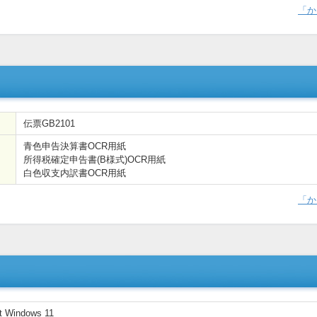
「か
伝票GB2101
青色申告決算書OCR用紙
所得税確定申告書(B様式)OCR用紙
白色収支内訳書OCR用紙
「か
t Windows 11