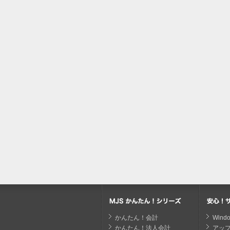
かんたん！会計
Win
かんたん！法人会計
アッ