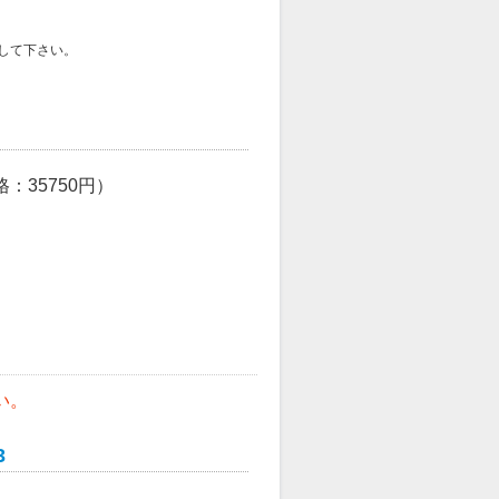
して下さい。
格：
35750
円）
い。
3