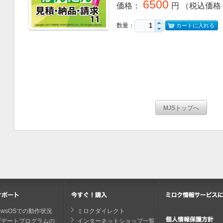
6500
価格
：
円
（税込価格
数量：
カートに入れる
dowsOSでの動作状況
ミロクダイレクト
プデートプログラムの
インターネットショップ一覧