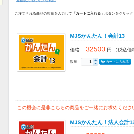
通信販売法にかかる表記
ご注文される商品の数量を入力して
「カートに入れる」
ボタンをクリック
MJSかんたん！会計13
32500
価格
：
円
（税込価
数量：
カートに入れる
この機会に是非こちらの商品をご一緒にお求めくださ
MJSかんたん！法人会計1