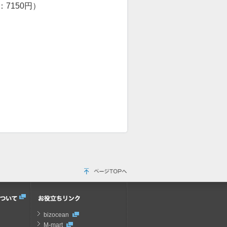
：
7150
円）
bizocean
M-mart