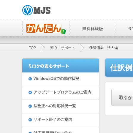
TOP
安心！サポート
仕訳例集 法人編
仕訳例
WindowsOSでの動作状況
アップデートプログラムのご案内
取引か
法改正への対応状況一覧
サポート終了のご案内