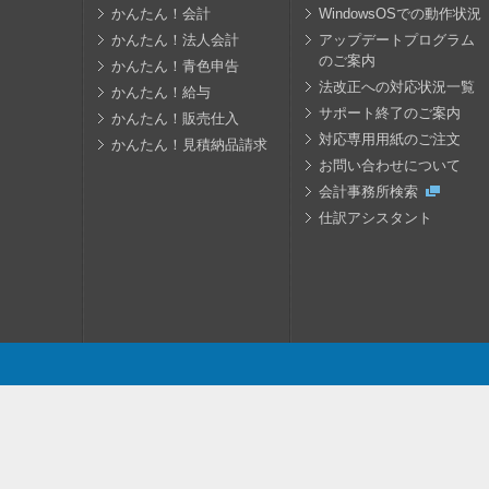
かんたん！会計
WindowsOSでの動作状況
かんたん！法人会計
アップデートプログラム
のご案内
かんたん！青色申告
法改正への対応状況一覧
かんたん！給与
サポート終了のご案内
かんたん！販売仕入
対応専用用紙のご注文
かんたん！見積納品請求
お問い合わせについて
会計事務所検索
仕訳アシスタント