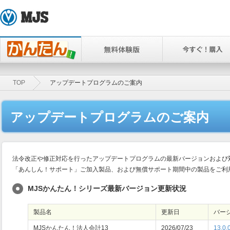
TOP
アップデートプログラムのご案内
アップデートプログラムのご案内
法令改正や修正対応を行ったアップデートプログラムの最新バージョンおよび
「あんしん！サポート」ご加入製品、および無償サポート期間中の製品をご利用
MJSかんたん！シリーズ最新バージョン更新状況
製品名
更新日
バー
MJSかんたん！法人会計13
2026/07/23
13.0.