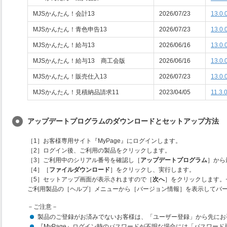
MJSかんたん！会計13
2026/07/23
13.0.
MJSかんたん！青色申告13
2026/07/23
13.0.
MJSかんたん！給与13
2026/06/16
13.0.
MJSかんたん！給与13 商工会版
2026/06/16
13.0.
MJSかんたん！販売仕入13
2026/07/23
13.0.
MJSかんたん！見積納品請求11
2023/04/05
11.3.
アップデートプログラムのダウンロードとセットアップ方法
［1］お客様専用サイト『MyPage』にログインします。
［2］ログイン後、ご利用の製品をクリックします。
［3］ご利用中のシリアル番号を確認し［
アップデートプログラム
］から
［4］［
ファイルダウンロード
］をクリックし、実行します。
［5］セットアップ画面が表示されますので［
次へ
］をクリックします。
ご利用製品の［ヘルプ］メニューから［バージョン情報］を表示してバ
－ご注意－
製品のご登録がお済みでないお客様は、「ユーザー登録」から先にお
『MyPage』ログイン時のパスワードが不明な場合には「パスワー