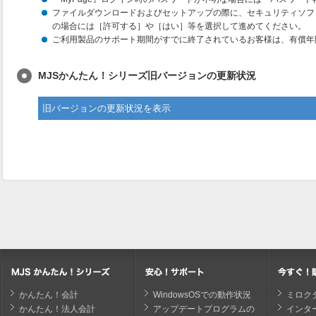
ファイルダウンロードおよびセットアップの際に、セキュリティソフ
の場合には［許可する］や［はい］等を選択して進めてください。
ご利用製品のサポート期間がすでに終了されているお客様は、有償年
MJSかんたん！シリーズ旧バージョンの更新状況
旧バージョンの更新状況を表示
製品名
更新日
バージ
かんたん！会計
WindowsOSでの動作状況
ミロク
かんたん！法人会計
アップデートプログラムの
インタ