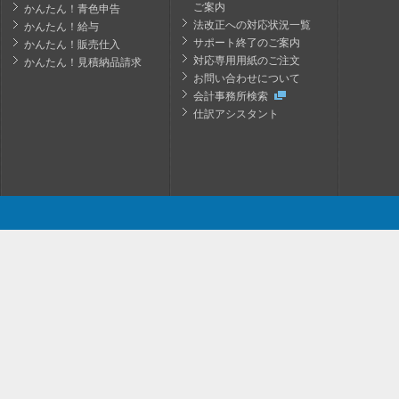
ご案内
かんたん！青色申告
法改正への対応状況一覧
かんたん！給与
サポート終了のご案内
かんたん！販売仕入
対応専用用紙のご注文
かんたん！見積納品請求
お問い合わせについて
会計事務所検索
仕訳アシスタント