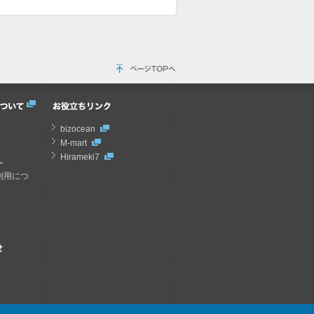
bizocean
M-mart
Hirameki7
ー
の利用につ