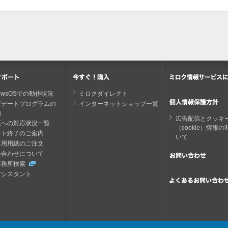
dowsOSでの動作状況
ミロクダイレクト
プデートプログラムの
インターネットショップ一覧
内
広告配信とクッキ
正への対応状況一覧
（cookie）情報
ート終了のご案内
いて
専用用紙のご注文
い合わせについて
事務所検索
アシスタント