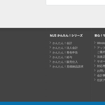
かんたん！会計
Win
かんたん！法人会計
アッ
ご案
かんたん！青色申告
法改
かんたん！給与
サポ
かんたん！販売仕入
対応
かんたん！見積納品請求
お問
会計
仕訳