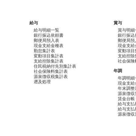
給与
賞与
給与明細一覧
賞与明細
銀行振込依頼書
銀行振込
郵便局預入表
郵便局預
現金支給金種表
現金支給
勤怠集計表
変動項目
変動項目集計表
支給控除
支給控除集計表
社会保険
住民税納付先別集計表
年調
社会保険料集計表
源泉徴収税集計表
年調明細
遡及処理
現金支給
年末調整
源泉徴収
賃金台帳
給与支払
給与支払
源泉徴収