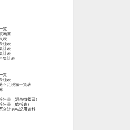
一覧
依頼書
入表
金種表
集計表
集計表
料集計表
一覧
金種表
過不足税額一覧表
簿
報告書（源泉徴収票）
報告書（総括表）
票合計表転記用資料