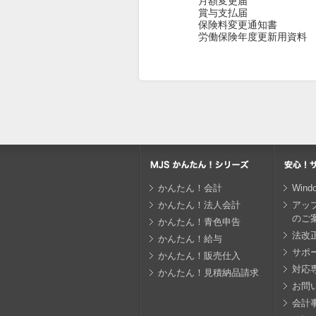
月額変更届
賞与支払届
保険料変更通知書
労働保険年度更新用資料
かんたん！会計
Win
かんたん！法人会計
アッ
のご
かんたん！青色申告
法改
かんたん！給与
サポ
かんたん！販売仕入
対応
かんたん！見積納品請求
お問
会計