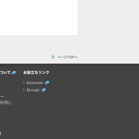
bizocean
M-mart
キー
の利用に