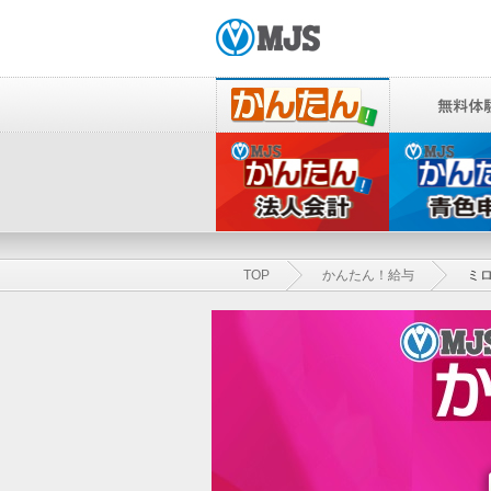
TOP
かんたん！給与
ミ