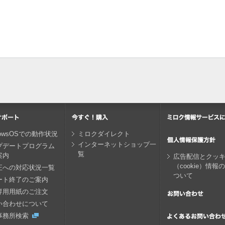
dowsOSでの動作状況
ミロクダイレクト
インターネットショップ一
プデートプログラム
覧
案内
広告配信とクッ
（cookie）情報
正への対応状況一覧
ついて
ート終了のご案内
専用用紙のご注文
い合わせについて
事務所検索