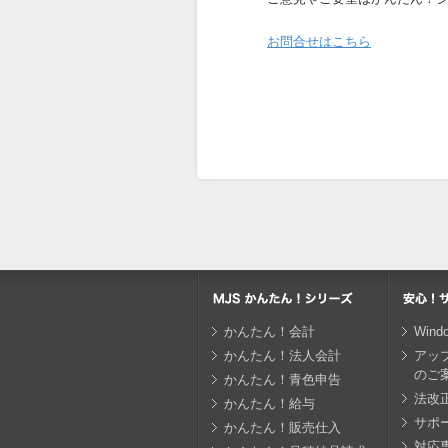
お問合せはこちら
かんたん！会計
Win
かんたん！法人会計
アッ
のご
かんたん！青色申告
法改
かんたん！給与
サポ
かんたん！販売仕入
対応