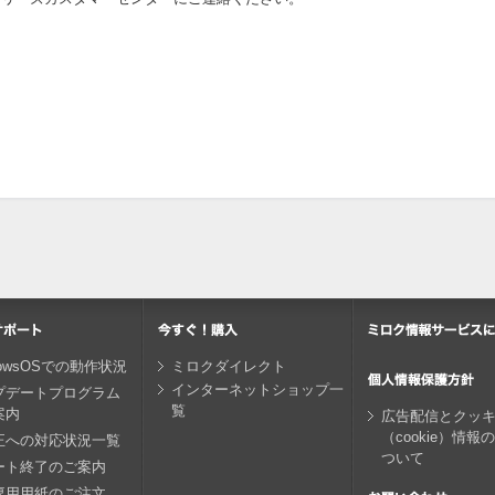
dowsOSでの動作状況
ミロクダイレクト
インターネットショップ一
プデートプログラム
覧
案内
広告配信とクッ
（cookie）情報
正への対応状況一覧
ついて
ート終了のご案内
専用用紙のご注文