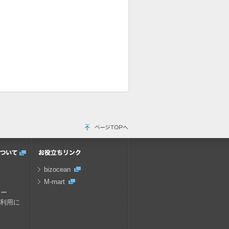
bizocean
M-mart
キー
の利用に