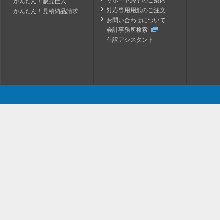
サポート終了のご案内
かんたん！販売仕入
対応専用用紙のご注文
かんたん！見積納品請求
お問い合わせについて
会計事務所検索
仕訳アシスタント