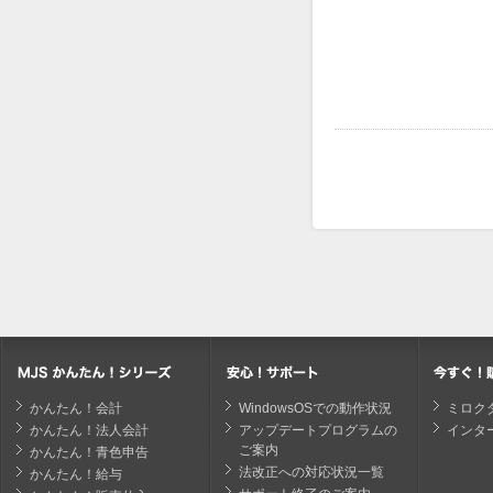
かんたん！会計
WindowsOSでの動作状況
ミロク
かんたん！法人会計
アップデートプログラムの
インタ
ご案内
かんたん！青色申告
法改正への対応状況一覧
かんたん！給与