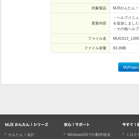
対象製品
MJSかんたん！
・ヘルプメニュ
更新内容
を追加しました
・その他ヘルプ
ファイル名
MUGS13_1300
ファイル容量
93.2
MB
かんたん！会計
WindowsOSでの動作状況
ミロク