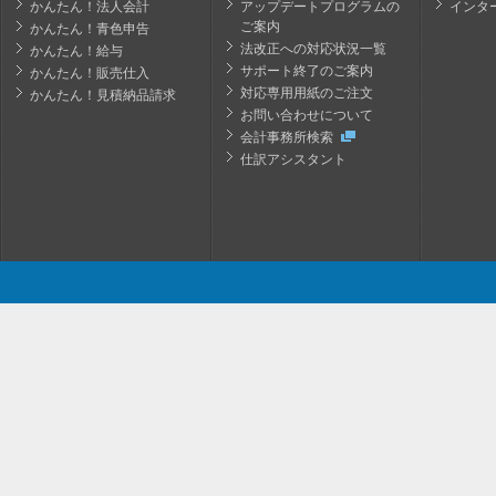
かんたん！法人会計
アップデートプログラムの
インタ
ご案内
かんたん！青色申告
法改正への対応状況一覧
かんたん！給与
サポート終了のご案内
かんたん！販売仕入
対応専用用紙のご注文
かんたん！見積納品請求
お問い合わせについて
会計事務所検索
仕訳アシスタント