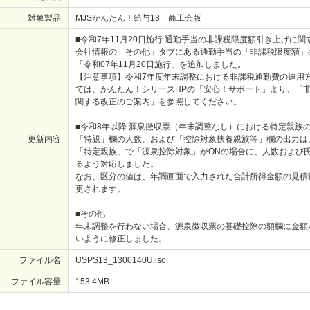
対象製品
MJSかんたん！給与13 商工会版
■令和7年11月20日施行 通勤手当の非課税限度額引き上げに
会社情報の「その他」タブにある通勤手当の「非課税限度額」
「令和07年11月20日施行」を追加しました。
【注意事項】令和7年度年末調整における非課税通勤費の運用
ては、かんたん！シリーズHPの「安心！サポート」より、「
関する改正のご案内」を参照してください。
■令和8年以降:源泉徴収票（年末調整なし）における特定親族
更新内容
「特親」欄の人数、および「控除対象扶養親族等」欄の出力は
「特定親族」で「源泉控除対象」がONの場合に、人数および
るよう対応しました。
なお、区分の値は、年調画面で入力された合計所得金額の見積
更されます。
■その他
年末調整を行わない場合、源泉徴収票の基礎控除の額欄に金額
いように修正しました。
ファイル名
USPS13_1300140U.iso
ファイル容量
153.4
MB