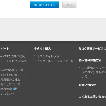
dowsOSでの動作状況
ミロクダイレクト
プデートプログラムの
インターネットショップ一覧
内
広告配信とクッキ
正への対応状況一覧
（cookie）情報
ート終了のご案内
いて
専用用紙のご注文
い合わせについて
事務所検索
アシスタント