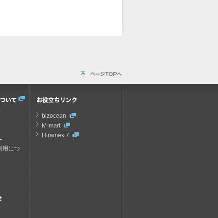
bizocean
M-mart
Hirameki7
ー
の利用につ