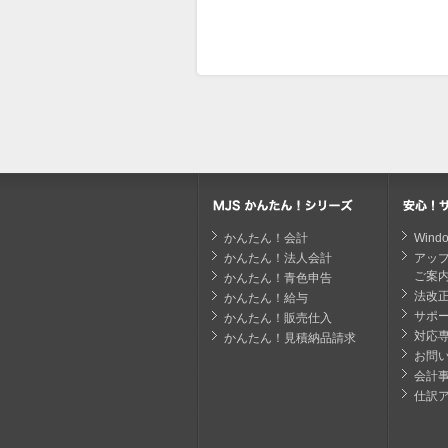
かんたん！会計
Win
かんたん！法人会計
アッ
ご案
かんたん！青色申告
法改
かんたん！給与
サポ
かんたん！販売仕入
対応
かんたん！見積納品請求
お問
会計
仕訳