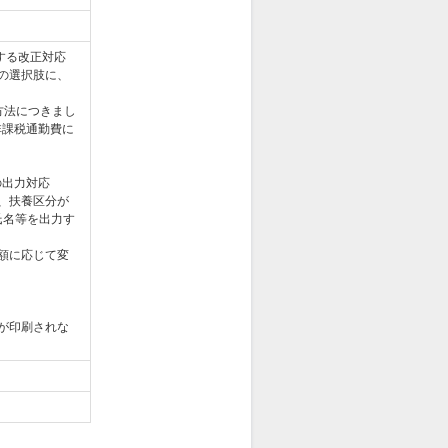
関する改正対応
の選択肢に、
方法につきまし
非課税通勤費に
の出力対応
、扶養区分が
氏名等を出力す
額に応じて変
が印刷されな