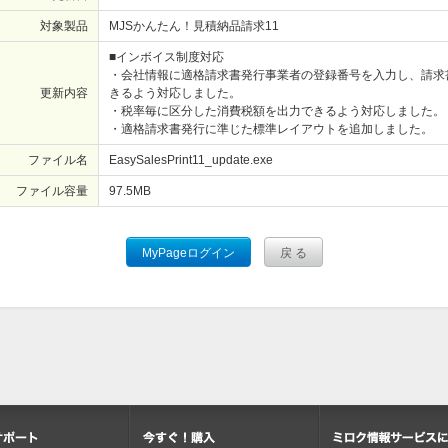
対象製品
MJSかんたん！見積納品請求11
■インボイス制度対応
・会社情報に適格請求書発行事業者の登録番号を入力し、請求
更新内容
きるよう対応しました。
・税率毎に区分した消費税額を出力できるよう対応しました。
・適格請求書発行に準じた標準レイアウトを追加しました。
ファイル名
EasySalesPrint11_update.exe
ファイル容量
97.5
MB