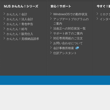
かんたん！会計
WindowsOSでの動作状況
ミロク
かんたん！法人会計
アップデートプログラムの
インタ
ご案内
かんたん！青色申告
法改正への対応状況一覧
かんたん！給与
サポート終了のご案内
かんたん！販売仕入
対応専用用紙のご注文
かんたん！見積納品請求
お問い合わせについて
会計事務所検索
仕訳アシスタント