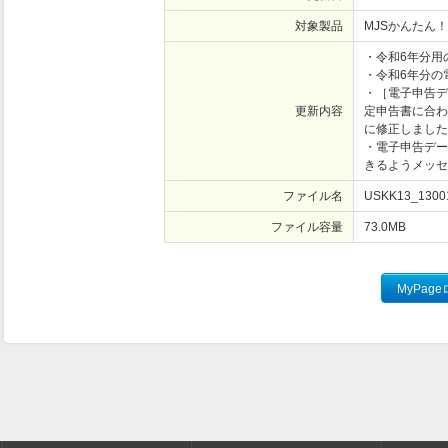
対象製品
MJSかんたん！
・令和6年分用
・令和6年分の
・［電子申告デ
更新内容
定申告書に合わ
に修正しました
・電子申告デー
きるようメッセ
ファイル名
USKK13_13001
ファイル容量
73.0
MB