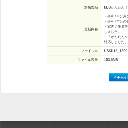
対象製品
MJSかんたん！
・令和7年分用
・令和7年分の
・家内労働者等
更新内容
しました。
・「かんたんク
対応しました。
ファイル名
USKK13_13001
ファイル容量
153.6
MB