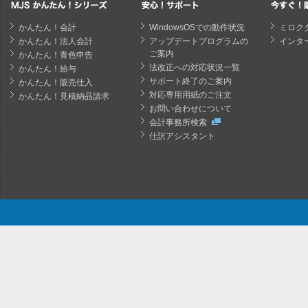
かんたん！会計
WindowsOSでの動作状況
ミロク
かんたん！法人会計
アップデートプログラムの
インタ
ご案内
かんたん！青色申告
法改正への対応状況一覧
かんたん！給与
サポート終了のご案内
かんたん！販売仕入
対応専用用紙のご注文
かんたん！見積納品請求
お問い合わせについて
会計事務所検索
仕訳アシスタント