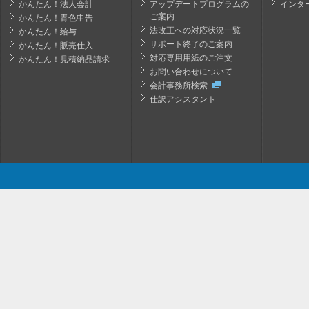
かんたん！法人会計
アップデートプログラムの
インタ
ご案内
かんたん！青色申告
法改正への対応状況一覧
かんたん！給与
サポート終了のご案内
かんたん！販売仕入
対応専用用紙のご注文
かんたん！見積納品請求
お問い合わせについて
会計事務所検索
仕訳アシスタント