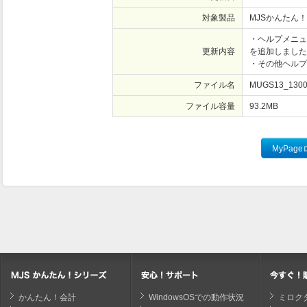
対象製品
MJSかんたん！
・ヘルプメニュ
更新内容
を追加しました
・その他ヘルプ
ファイル名
MUGS13_1300
ファイル容量
93.2
MB
かんたん！会計
WindowsOSでの動作状況
ミロク