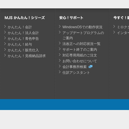
かんたん！会計
WindowsOSでの動作状況
ミロク
かんたん！法人会計
アップデートプログラムの
インタ
ご案内
かんたん！青色申告
法改正への対応状況一覧
かんたん！給与
サポート終了のご案内
かんたん！販売仕入
対応専用用紙のご注文
かんたん！見積納品請求
お問い合わせについて
会計事務所検索
仕訳アシスタント