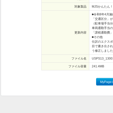
対象製品
MJSかんたん
■令和8年4月
「交通区分」が
（駐車場手当分
車両通勤手当の
更新内容
「課税通勤費」
■その他
仕訳のエクスポ
目で書き出され
う修正しました
ファイル名
USPS13_13001
ファイル容量
241.4
MB