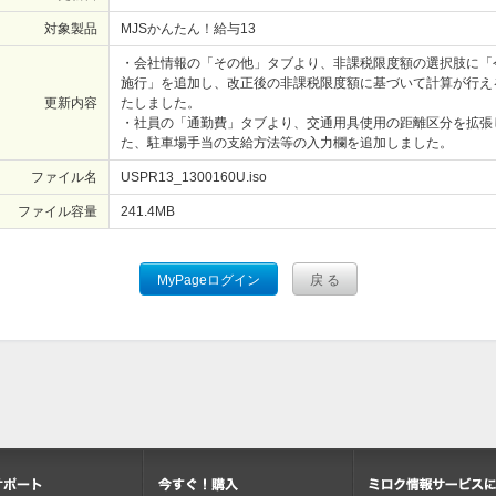
対象製品
MJSかんたん！給与13
・会社情報の「その他」タブより、非課税限度額の選択肢に「令
施行」を追加し、改正後の非課税限度額に基づいて計算が行え
更新内容
たしました。
・社員の「通勤費」タブより、交通用具使用の距離区分を拡張
た、駐車場手当の支給方法等の入力欄を追加しました。
ファイル名
USPR13_1300160U.iso
ファイル容量
241.4
MB