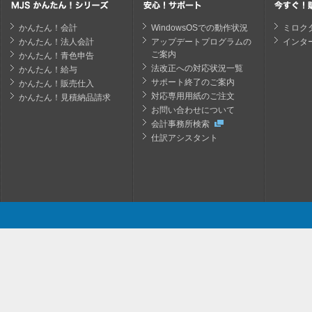
かんたん！会計
WindowsOSでの動作状況
ミロク
かんたん！法人会計
アップデートプログラムの
インタ
ご案内
かんたん！青色申告
法改正への対応状況一覧
かんたん！給与
サポート終了のご案内
かんたん！販売仕入
対応専用用紙のご注文
かんたん！見積納品請求
お問い合わせについて
会計事務所検索
仕訳アシスタント