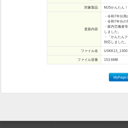
対象製品
MJSかんたん！
・令和7年分用
・令和7年分の
・家内労働者等
更新内容
しました。
・「かんたんク
対応しました。
ファイル名
USKK13_13001
ファイル容量
153.6
MB