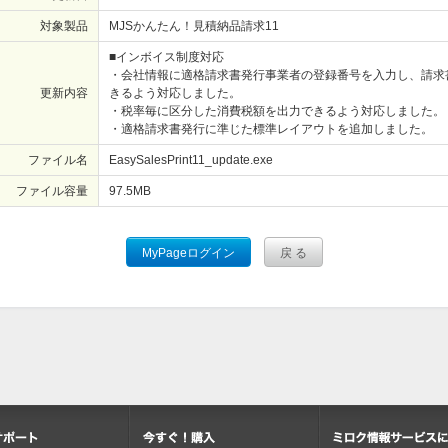
対象製品
MJSかんたん！見積納品請求11
■インボイス制度対応
・会社情報に適格請求書発行事業者の登録番号を入力し、請求
更新内容
きるよう対応しました。
・税率毎に区分した消費税額を出力できるよう対応しました。
・適格請求書発行に準じた標準レイアウトを追加しました。
ファイル名
EasySalesPrint11_update.exe
ファイル容量
97.5
MB